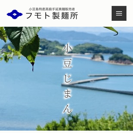
小豆島特産高級手延素麺
小豆じまん