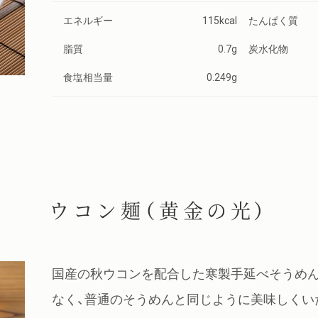
エネルギー
115kcal
たんぱく質
脂質
0.7g
炭水化物
食塩相当量
0.249g
ウコン麺（黄金の光）
国産の秋ウコンを配合した寒製手延べそうめ
なく、普通のそうめんと同じように美味しくい