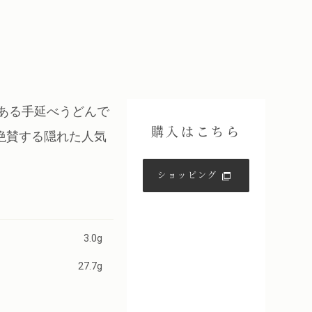
ある手延べうどんで
購入はこちら
絶賛する隠れた人気
ショッピング
3.0g
27.7g