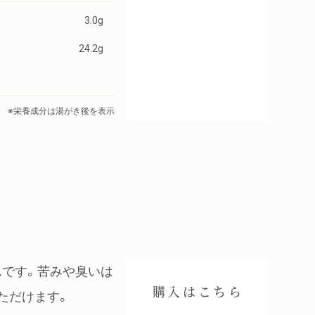
3.0g
24.2g
※栄養成分は湯がき後を表示
んです。苦みや臭いは
購入はこちら
ただけます。