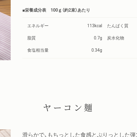
■栄養成分表 100ｇ（約2束）あたり
エネルギー
113kcal
たんぱく質
脂質
0.7g
炭水化物
食塩相当量
0.34g
ヤーコン麺
滑らかで、もちっとした食感とぷりっとした弾