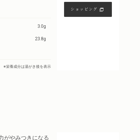
ショッピング
3.0g
23.8g
※栄養成分は湯がき後を表示
力がやみつきになる