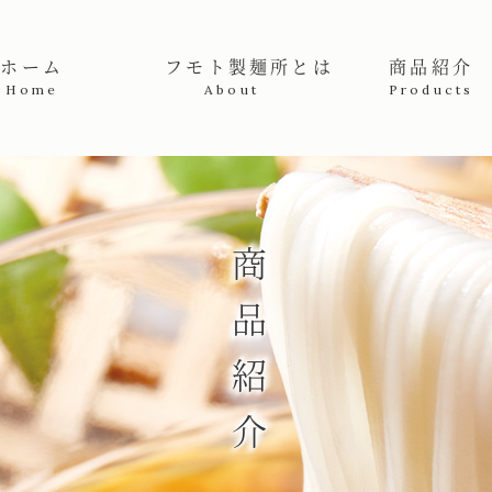
産高級手延素麺販売者 | フモト製麺所
ホーム
フモト製麺所とは
商品紹介
Home
About
Products
商品紹介