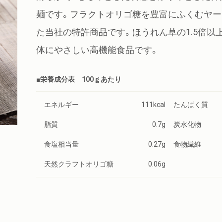
麺です。フラクトオリゴ糖を豊富にふくむヤ
た当社の特許商品です。ほうれん草の1.5倍以
体にやさしい高機能食品です。
■栄養成分表 100ｇあたり
エネルギー
111kcal
たんぱく質
脂質
0.7g
炭水化物
食塩相当量
0.27g
食物繊維
天然クラフトオリゴ糖
0.06g