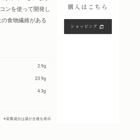
購入はこちら
ーコンを使って開発し
上の食物繊維がある
ショッピング
2.9g
23.9g
4.3g
※栄養成分は湯がき後を表示