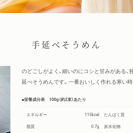
手延べそうめん
のどごしがよく、細いのにコシと甘みがある、
延べそうめんです。一番おいしく作れる寒い時
■栄養成分表 100g（約2束）あたり
エネルギー
115kcal
たんぱく質
脂質
0.7g
炭水化物