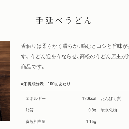
手延べうどん
舌触りは柔らかく滑らか、噛むとコシと旨味が
す。うどん通をうならせ、高松のうどん店主が
商品です。
■栄養成分表 100ｇあたり
エネルギー
130kcal
たんぱく質
脂質
0.8g
炭水化物
食塩相当量
1.16g