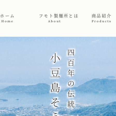
産高級手延素麺販売者 | フモト製麺所
ホーム
フモト製麺所とは
商品紹介
Home
About
Products
四百年の伝統
小豆島そうめん