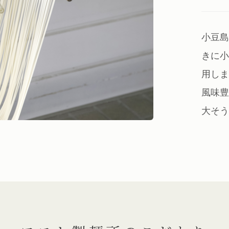
小豆島
きに
用しま
風味豊
大そう