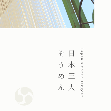
そうめん
日本三大
Japan’s three largest