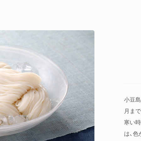
小豆島
月まで
寒い時
は、色