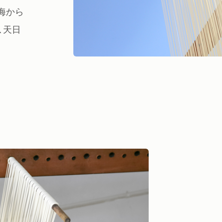
海から
、天日