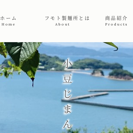
産高級手延素麺販売者 | フモト製麺所
ホーム
フモト製麺所とは
商品紹介
Home
About
Products
小豆じまん