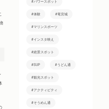
パワースポット
こ
体験
竜宮城
物
マリンスポーツ
。
インスタ映え
絶景スポット
SUP
うどん通
ン
観光スポット
体
アクティビティ
そうめん通
の