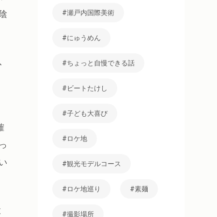
陰
瀬戸内国際美術
にゅうめん
、
ちょっと自慢できる話
ビートたけし
子ども大喜び
確
ロケ地
っ
い
観光モデルコース
ロケ地巡り
素麺
と
撮影場所