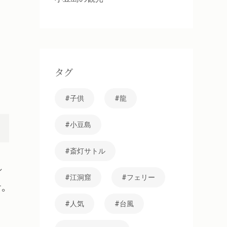
。
タグ
子供
龍
小豆島
斎灯サトル
シ
江洞窟
フェリー
。
人気
台風
る