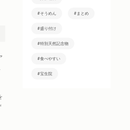
そうめん
まとめ
盛り付け
特別天然記念物
ア
食べやすい
、
宝生院
を
ず