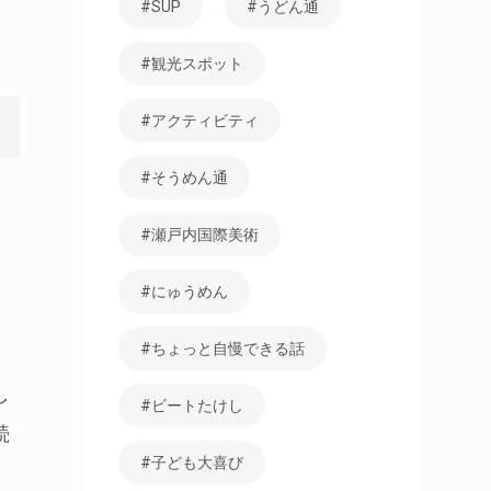
SUP
うどん通
観光スポット
アクティビティ
そうめん通
瀬戸内国際美術
い
にゅうめん
ちょっと自慢できる話
し
ビートたけし
続
子ども大喜び