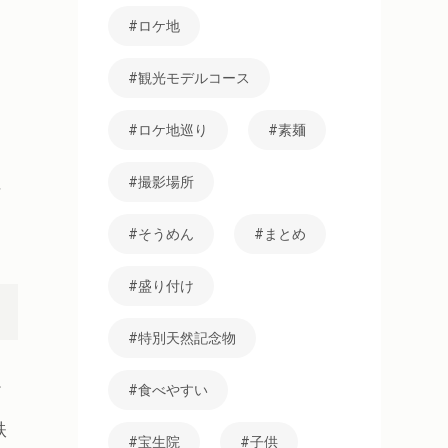
ロケ地
コ
観光モデルコース
く
ロケ地巡り
素麺
性
撮影場所
そうめん
まとめ
盛り付け
特別天然記念物
食べやすい
ギ
鉄
宝生院
子供