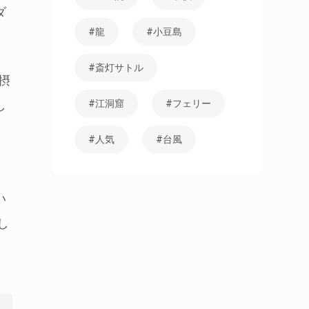
ダ
龍
小豆島
斎灯サトル
摂
し
江洞窟
フェリー
う
人気
台風
い
し