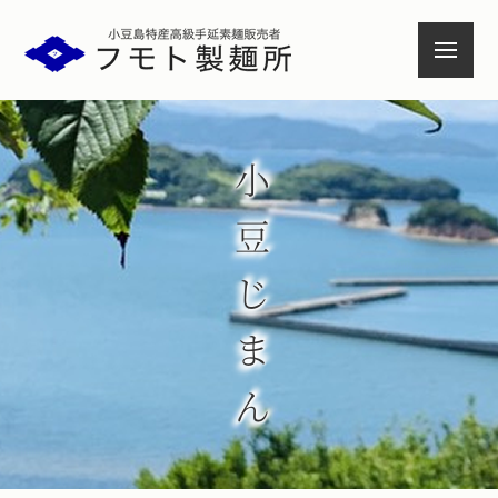
小豆島特産高級手延素麺
小豆じまん