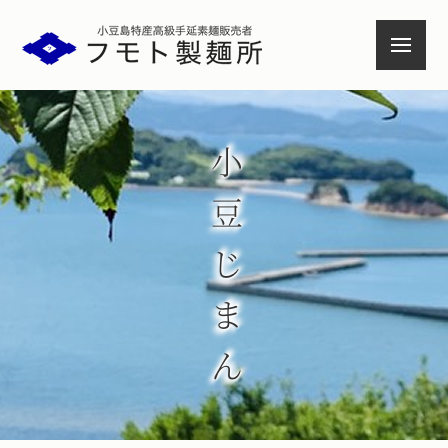
小豆島特産高級手延素麺
小豆じまん