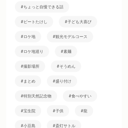
ちょっと自慢できる話
ビートたけし
子ども大喜び
ロケ地
観光モデルコース
ロケ地巡り
素麺
撮影場所
そうめん
まとめ
盛り付け
特別天然記念物
食べやすい
宝生院
子供
龍
小豆島
斎灯サトル