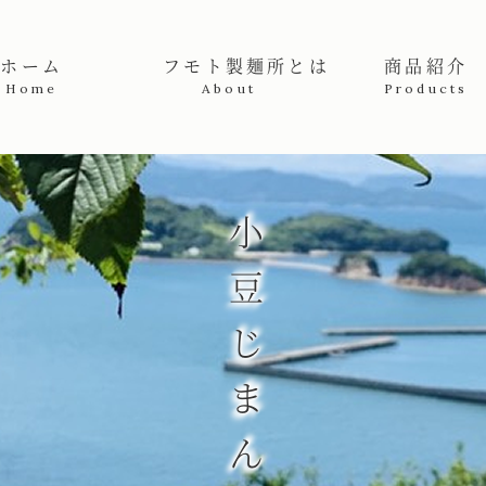
産高級手延素麺販売者 | フモト製麺所
ホーム
フモト製麺所とは
商品紹介
Home
About
Products
小豆じまん