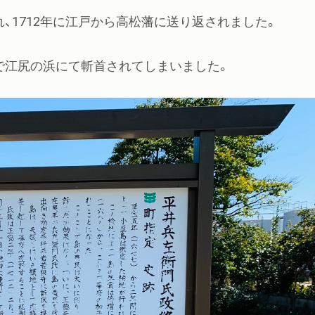
、1712年に江戸から高松藩に送り返されました。
若さで江尻の浜にて斬首されてしまいました。