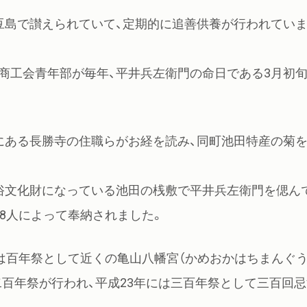
豆島で讃えられていて、定期的に追善供養が行われてい
商工会青年部が毎年、平井兵左衛門の命日である3月初
にある長勝寺の住職らがお経を読み、同町池田特産の菊
俗文化財になっている池田の桟敷で平井兵左衛門を偲ん
8人によって奉納されました。
は百年祭として近くの亀山八幡宮（かめおかはちまんぐう
百年祭が行われ、平成23年には三百年祭として三百回忌