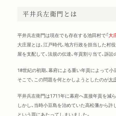
平井兵左衛門とは
平井兵左衛門は現在でも存在する池田村で「
大
大庄屋とは、江戸時代、地方行政を担当した村役
屋を支配して、法規の伝達、年貢割り当て、訴訟
18世紀の初期、幕府による重い年貢によって小
そこで、この問題を何とかしようとしたのが
大
平井兵左衛門は1711年に幕府へ直接年貢を減
しかし、当時小豆島を治めていた高松藩から許し
という罪にあたってしまいました。