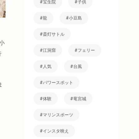
宝生院
子供
龍
小豆島
斎灯サトル
小
江洞窟
フェリー
行
人気
台風
パワースポット
ま
体験
竜宮城
マリンスポーツ
インスタ映え