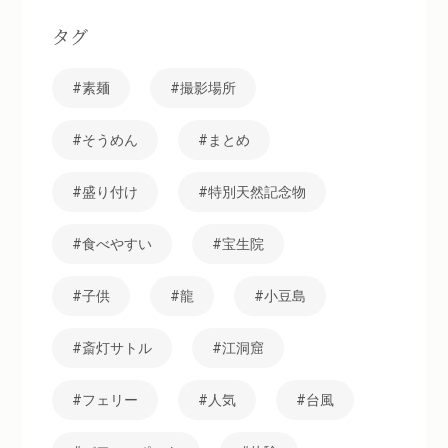
タグ
素麺
撮影場所
そうめん
まとめ
盛り付け
特別天然記念物
食べやすい
宝生院
子供
龍
小豆島
斎灯サトル
江洞窟
フェリー
人気
台風