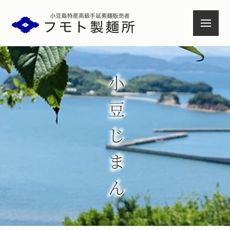
小豆島特産高級手延素麺
小豆じまん